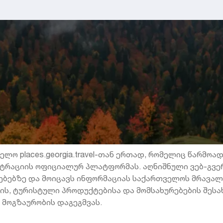
ელო places.georgia.travel-თან ერთად, რომელიც წარმო
ტრაციის ოფიციალურ პლატფორმას. აღნიშნული ვებ-გვე
ებებზე და მოიცავს ინფორმაციას საქართველოს მრავა
ის, ტურისტული პროდუქტებისა და მომსახურებების შესახ
მოგზაურობის დაგეგმვას.