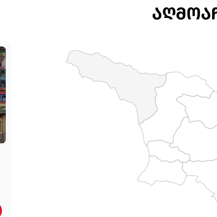
ᲐᲦᲛᲝᲐ