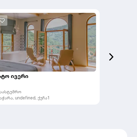
ატო ივერი
სასტუმრ
სასტუმრო
სასტუმრო
აჭარა
,
undefined,
ქუჩა1
იმერეთი
,
u
შესახვევი #8