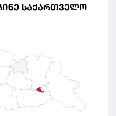
ᲩᲘᲜᲔ ᲡᲐᲥᲐᲠᲗᲕᲔᲚᲝ