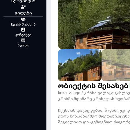
სერვისები
გიდები
ჩვენს შესახებ
კონტაქტი
ბლოგი
ობიექტის შესახებ
krikhi village / კრიხი ვილიჯი 
კრიხში,მდინარე კრიხულას ხეობაშ
ჩვენთან დაგხვდებათ 6 დამოუკიდ
ეზოს წინ,საბავშვო მოედანი,სცენ
შეგიძლიათ დააგემოვნოთ როგორც