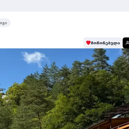
იჯი
მოწონებული