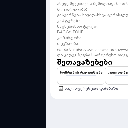
ასევე შეგვიძლია შემოგთავაზოთ ს
მოყვარულებს:
გასეირნება სხვადასხვა ტურისტუ
ჯიპ ტურები.
საცხენოსნო ტურები.
BAGGY TOUR.
ჯომარდობა.
თევზაობა.
ღვინის ტური,ადგილობრივი ფოლ
და კიდევ ბევრი საინტერესო თავ
შეთავაზებები
ნომრების რაოდენობა
ადგილები
6
საკონფერენციო დარბაზი