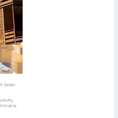
ელ ქვედა
დინარე
ბი,სადაც