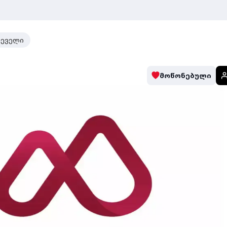
რეველი
მოწონებული