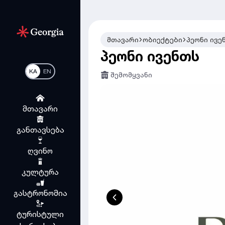
მთავარი
ობიექტები
პეონი ივე
პეონი ივენთს
KA
EN
შემომყვანი
მთავარი
განთავსება
ღვინო
კულტურა
გასტრონომია
ტურისტული