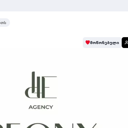
ნთს
მოწონებული