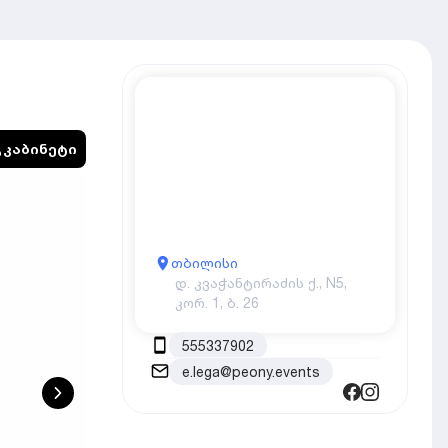
კაბინეტი
თბილისი
დ. კვაჭანტირაძის ქ., N5,
კორ. 1, ბ. 26
555337902
e.lega@peony.events